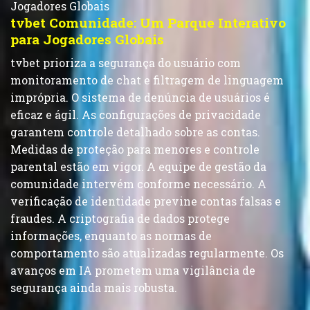
Jogadores Globais
tvbet Comunidade: Um Parque Interativo
para Jogadores Globais
tvbet prioriza a segurança do usuário com
monitoramento de chat e filtragem de linguagem
imprópria. O sistema de denúncia de usuários é
eficaz e ágil. As configurações de privacidade
garantem controle detalhado sobre as contas.
Medidas de proteção para menores e controle
parental estão em vigor. A equipe de gestão da
comunidade intervém conforme necessário. A
verificação de identidade previne contas falsas e
fraudes. A criptografia de dados protege
informações, enquanto as normas de
comportamento são atualizadas regularmente. Os
avanços em IA prometem uma vigilância de
segurança ainda mais robusta.