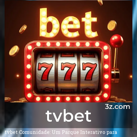
tvbet Comunidade: Um Parque Interativo para