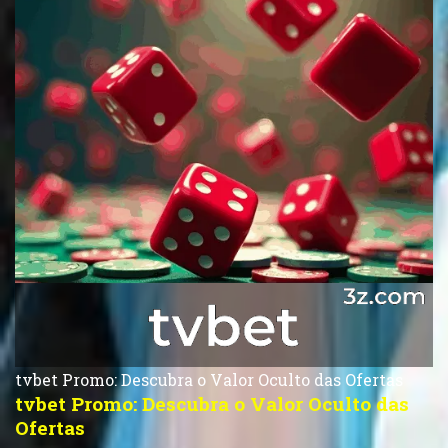
tvbet Promo: Descubra o Valor Oculto das Ofertas
tvbet Promo: Descubra o Valor Oculto das
Ofertas