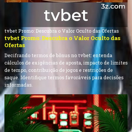
tvbet Promo: Descubra o Valor Oculto das Ofertas
tvbet Promo: Descubra o Valor Oculto das
Ofertas
Decifrando termos de bônus no tvbet: entenda
cálculos de exigências de aposta, impacto de limites
de tempo, contribuição de jogos e restrições de
saque. Identifique termos favoráveis para decisões
informadas.