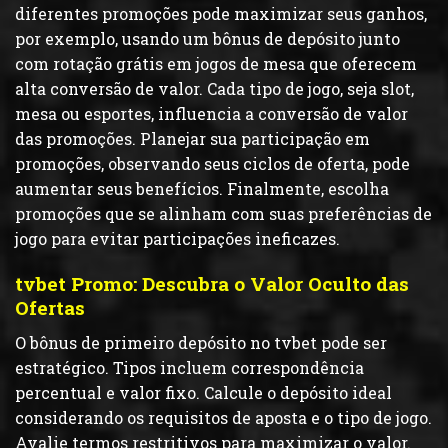
diferentes promoções pode maximizar seus ganhos,
por exemplo, usando um bônus de depósito junto
com rotação grátis em jogos de mesa que oferecem
alta conversão de valor. Cada tipo de jogo, seja slot,
mesa ou esportes, influencia a conversão de valor
das promoções. Planejar sua participação em
promoções, observando seus ciclos de oferta, pode
aumentar seus benefícios. Finalmente, escolha
promoções que se alinham com suas preferências de
jogo para evitar participações ineficazes.
tvbet Promo: Descubra o Valor Oculto das
Ofertas
O bônus de primeiro depósito no tvbet pode ser
estratégico. Tipos incluem correspondência
percentual e valor fixo. Calcule o depósito ideal
considerando os requisitos de aposta e o tipo de jogo.
Avalie termos restritivos para maximizar o valor.