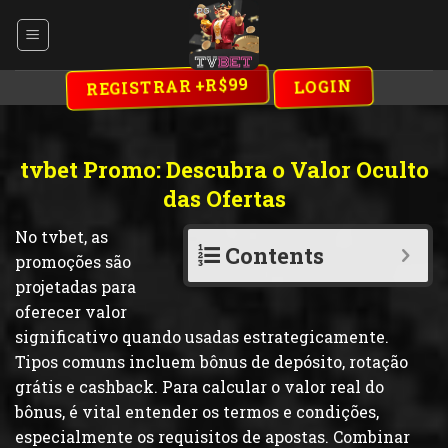
Skip
to
content
REGISTRAR +R$99
LOGIN
tvbet Promo: Descubra o Valor Oculto
das Ofertas
No tvbet, as
Contents
promoções são
projetadas para
oferecer valor
significativo quando usadas estrategicamente.
Tipos comuns incluem bônus de depósito, rotação
grátis e cashback. Para calcular o valor real do
bônus, é vital entender os termos e condições,
especialmente os requisitos de apostas. Combinar