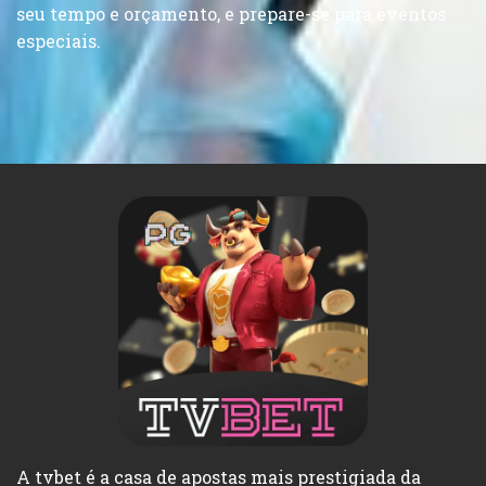
seu tempo e orçamento, e prepare-se para eventos
especiais.
A tvbet é a casa de apostas mais prestigiada da