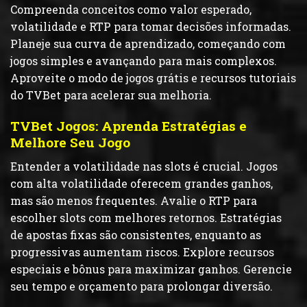
Compreenda conceitos como valor esperado,
volatilidade e RTP para tomar decisões informadas.
Planeje sua curva de aprendizado, começando com
jogos simples e avançando para mais complexos.
Aproveite o modo de jogos grátis e recursos tutoriais
do TVBet para acelerar sua melhoria.
TVBet Jogos: Aprenda Estratégias e
Melhore Seu Jogo
Entender a volatilidade nas slots é crucial. Jogos
com alta volatilidade oferecem grandes ganhos,
mas são menos frequentes. Avalie o RTP para
escolher slots com melhores retornos. Estratégias
de apostas fixas são consistentes, enquanto as
progressivas aumentam riscos. Explore recursos
especiais e bônus para maximizar ganhos. Gerencie
seu tempo e orçamento para prolongar diversão.