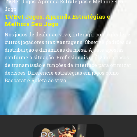
TVBet Jogos: Aprenda Estratégias e Melhore Seu
Jogo
TVBet Jogos: Aprenda Estratégias e
Melhore Seu Jogo
Nos jogos de dealer ao vivo, interagir com o dealer e
outros jogadores traz vantagens. Observe padrões de
distribuição e dinâmicas da mesa. Ajuste apostas
conforme a situação. Profissionais utilizam atrasos
de transmissão e funções da interface para otimizar
decisões. Diferencie estratégias em jogos como
Baccarat e Roleta ao vivo.