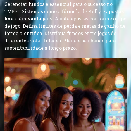
Gerenciar fundos é essencial para o sucesso no
TVBet. Sistemas como a fórmula de Kelly e apostas
fixas têm vantagens. Ajuste apostas conforme o tipo
de jogo. Defina limites de perda e metas de ganho de
forma científica. Distribua fundos entre jogos de
diferentes volatilidades. Planeje seu banco para
sustentabilidade a longo prazo.