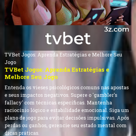
TVBet Jogos: Aprenda Estratégias e Melhore Seu
Jogo
TVBet Jogos: Aprenda Estratégias e
Melhore Seu Jogo
Entenda os vieses psicológicos comuns nas apostas
e seus impactos negativos. Supere o 'gambler's
fallacy' com técnicas específicas. Mantenha
raciocínio lógico e estabilidade emocional. Siga um
plano de jogo para evitar decisões impulsivas. Após
perdas ou ganhos, gerencie seu estado mental com
dicas práticas.